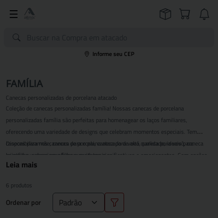
Informe seu CEP
FAMÍLIA
Canecas personalizadas de porcelana atacado
Coleção de canecas personalizadas família
! Nossas
canecas de porcelana
personalizadas família
são perfeitas para homenagear os laços familiares,
oferecendo uma variedade de designs que celebram momentos especiais. Tem
canecas para mãe, caneca para o pai, caneca para vovó, caneca para vovô, caneca
Disponibilizamos
canecas de porcelana atacado
de alta qualidade, ideais para
para filha, caneca para filho e muito mais.
lojistas que desejam oferecer produtos significativos e emocionantes. Com opções
Leia mais
de
canecas para presente
que encantam em qualquer ocasião, amplie seu estoque
com itens que trazem amor e carinho para o dia a dia das famílias! Frete para todo
6 produtos
Brasil.
Ordenar por