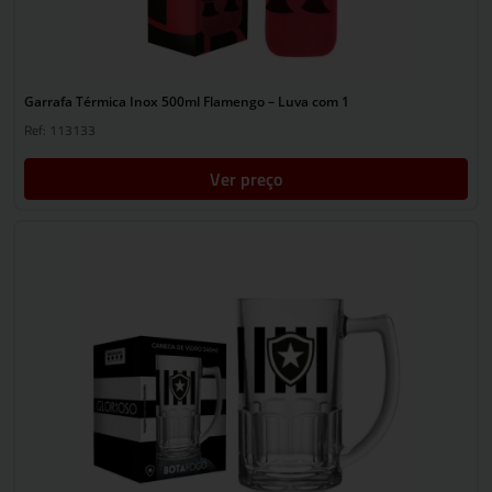
Garrafa Térmica Inox 500ml Flamengo – Luva com 1
Ref: 113133
Ver preço