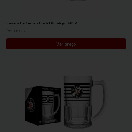
Caneca De Cerveja Bristol Botafogo 340 ML
Ref: 119032
Ver preço